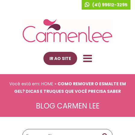
(41) 99612-3295
IR AO SITE
Você está em: HOME
»
COMO REMOVER O ESMALTE EM
GEL? DICAS E TRUQUES QUE VOCÊ PRECISA SABER
BLOG CARMEN LEE