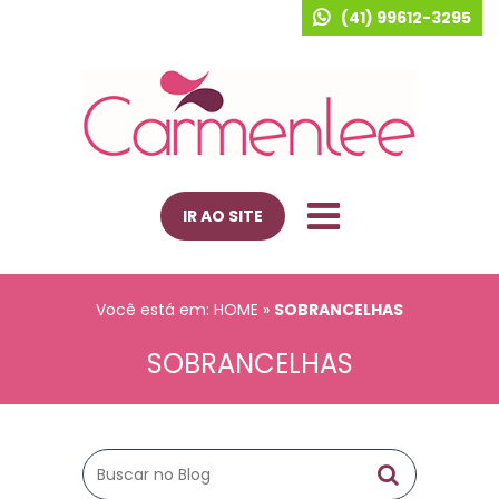
(41) 99612-3295
IR AO SITE
Você está em: HOME
»
SOBRANCELHAS
SOBRANCELHAS